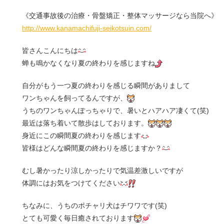
《交通事故後の治療・骨盤矯正・整体マッサージなら当院へ》
http://www.kanamachifuji-seikotsuin.com/
皆さんこんにちは
蝉も鳴かなくなり夏の終わりを感じますね
自分がもう一つ夏の終わりを感じる瞬間がありまして
ワンちゃんを飼ってるんですが、
うちのワンちゃんぽっちゃりで、暑いとハアハア凄くて(笑)
最近は落ち着いて散歩はしております。
身近にこの瞬間夏の終わりを感じます
皆様はどんな瞬間夏の終わりを感じますか？
むし暑かったり涼しかったりで気温差激しいですが
体調にはお気をつけてください
ちなみに、うちのポチャリ犬はチワワです(笑)
とても可愛く毎日癒されております