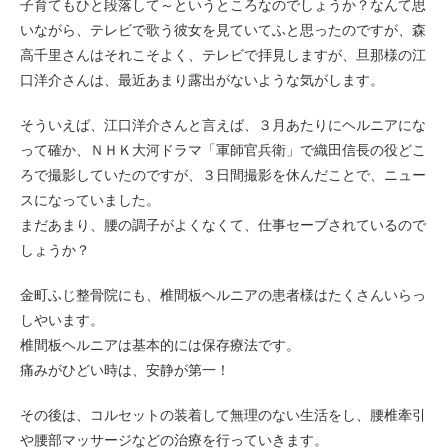
子育てもひと段落して～というところなのでしょうか？なんて思
いながら、テレビで歌う彼女を見ていてふと思ったのですが、森
高千里さんはそれこそよく、テレビで拝見しますが、旦那様の江
口洋介さんは、最近あまり露出がないような気がします。
そういえば、江口洋介さんと言えば、３月あたりにヘルニアにな
って確か、ＮＨＫ大河ドラマ「軍師官兵衛」で織田信長の役どこ
ろで撮影していたのですが、３日間撮影を休んだことで、ニュー
スになっていました。
まだあまり、腰の調子がよくなくて、仕事セーブされているので
しょうか？
金町ふじ整骨院にも、椎間板ヘルニアの患者様はたくさんいらっ
しやいます。
椎間板ヘルニアは基本的には保存療法です。
痛みがひどい時は、安静が第一！
その後は、コルセットの装着して無理のない生活をし、腰椎牽引
や腰部マッサージなどの治療を行っていきます。