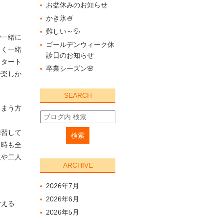
お盆休みのお知らせ
かき氷🍧
難しい～💦
で一緒に
ゴールデンウィーク休
よく一緒
診日のお知らせ
スタート
卒業シーズン🌸
で楽しか
SEARCH
しまう方
練習して
る時も全
人や二人
ARCHIVE
2026年7月
2026年6月
考える
2026年5月