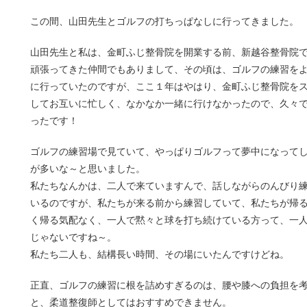
この間、山田先生とゴルフの打ちっぱなしに行ってきました。
山田先生と私は、金町ふじ整骨院を開業する前、新越谷整骨院
頑張ってきた仲間でもありまして、その頃は、ゴルフの練習を
に行っていたのですが、ここ１年はやはり、金町ふじ整骨院を
してお互いに忙しく、なかなか一緒に行けなかったので、久々
ったです！
ゴルフの練習場で見ていて、やっぱりゴルフって夢中になって
が多いな～と思いました。
私たちなんかは、二人で来ていますんで、話しながらのんびり
いるのですが、私たちが来る前から練習していて、私たちが帰
く帰る気配なく、一人で黙々と球を打ち続けている方って、一
じゃないですね～。
私たち二人も、結構長い時間、その場にいたんですけどね。
正直、ゴルフの練習に根を詰めすぎるのは、腰や膝への負担を
と、柔道整復師としてはおすすめできません。